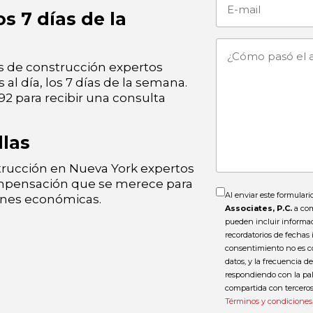
E-
os 7 días de la
mail
¿Cómo
 de construcción expertos
al día, los 7 días de la semana.
pasó
92 para recibir una consulta
el
llas
accidente?
rucción en Nueva York expertos
ompensación que se merece para
Al enviar este formulari
ones económicas.
Associates, P.C.
a com
pueden incluir informac
recordatorios de fechas
consentimiento no es c
datos, y la frecuencia 
respondiendo con la pa
compartida con terceros
Términos y condiciones