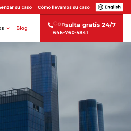
English
enzar su caso
Cómo llevamos su caso
/
7
C
o
n
s
u
l
t
a
g
r
a
t
i
s
2
4
os
Blog
646-760-5841