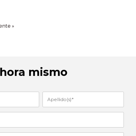
ente »
ahora mismo
Apellido(s)
(Obligatorio)
orio)