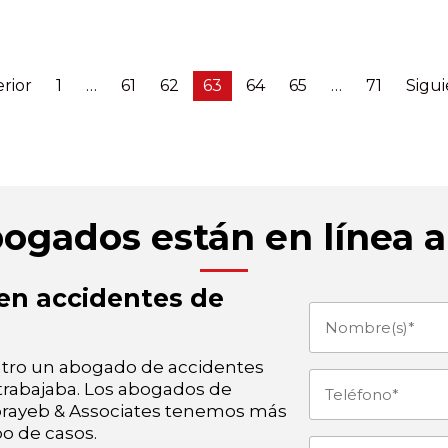
erior
1
…
61
62
63
64
65
…
71
Sigui
bogados están en línea 
n accidentes de
Nombre(s)
tro un abogado de accidentes
(Obligatorio)
s trabajaba. Los abogados de
Teléfono
(Obligat
orayeb & Associates tenemos más
o de casos.