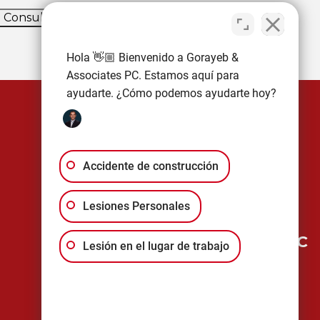
Consulta gratis y sin compromiso
Hola 👋🏼 Bienvenido a Gorayeb &
Associates PC. Estamos aquí para
ayudarte. ¿Cómo podemos ayudarte hoy?
Consulta gratis
Accidente de construcción
Abierto las 24 Hrs
(646) 760-5841
Lesiones Personales
Gorayeb & Associates, P.C
Lesión en el lugar de trabajo
100 William St 19th Floor, New York,
NY 10038